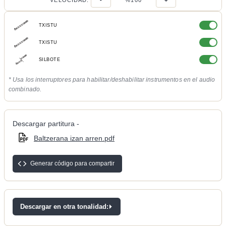
VELOCIDAD:
-
%100
+
TXISTU
TXISTU
SILBOTE
* Usa los interruptores para habilitar/deshabilitar instrumentos en el audio
combinado.
Descargar partitura -
Baltzerana izan arren.pdf
Generar código para compartir
Descargar en otra tonalidad: