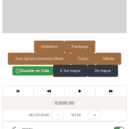
Orripekoa
Fandango
Jose Ignazio Ansorena Miner
Txistu
Silbote
♯
Sol mayor
Do mayor
Guardar en lista
0:00
0:00
/
0:00
/
VELOCIDAD:
-
%100
+