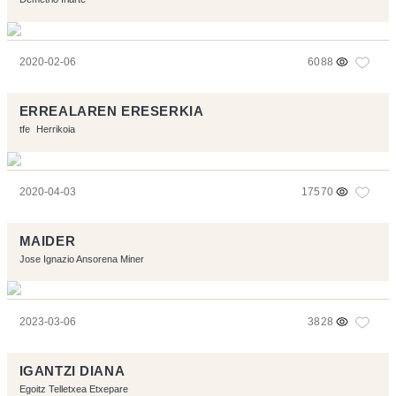
2020-02-06
6088
ERREALAREN ERESERKIA
tfe
Herrikoia
2020-04-03
17570
MAIDER
Jose Ignazio Ansorena Miner
2023-03-06
3828
IGANTZI DIANA
Egoitz Telletxea Etxepare