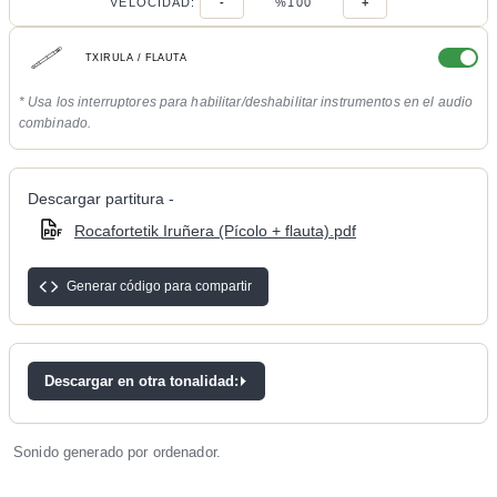
VELOCIDAD:
-
%100
+
TXIRULA / FLAUTA
* Usa los interruptores para habilitar/deshabilitar instrumentos en el audio
combinado.
Descargar partitura -
Rocafortetik Iruñera (Pícolo + flauta).pdf
Generar código para compartir
Descargar en otra tonalidad:
Sonido generado por ordenador.