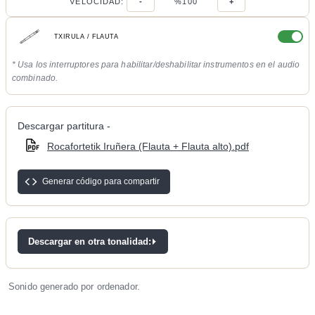
VELOCIDAD:
-
%100
+
TXIRULA / FLAUTA
* Usa los interruptores para habilitar/deshabilitar instrumentos en el audio
combinado.
Descargar partitura -
Rocafortetik Iruñera (Flauta + Flauta alto).pdf
Generar código para compartir
Descargar en otra tonalidad:
Sonido generado por ordenador.