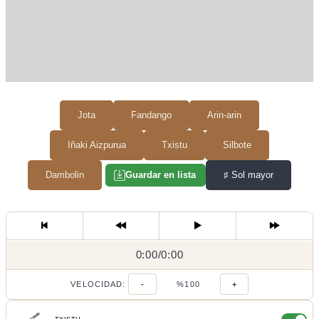
Jota
Fandango
Arin-arin
Iñaki Aizpurua
Txistu
Silbote
Dambolin
♯
Sol mayor
Guardar en lista
0:00
0:00
/
0:00
/
VELOCIDAD:
-
%100
+