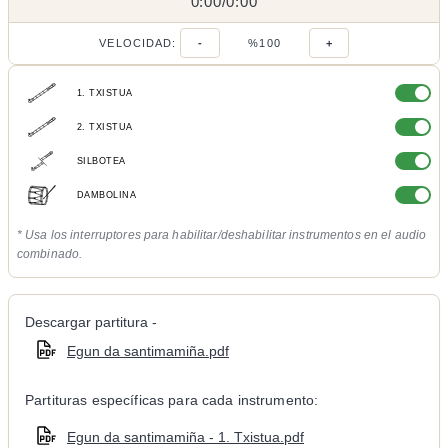
0:00
0:00
/
0:00
/
VELOCIDAD:
-
%100
+
1. TXISTUA
2. TXISTUA
SILBOTEA
DAMBOLINA
* Usa los interruptores para habilitar/deshabilitar instrumentos en el audio
combinado.
Descargar partitura -
Egun da santimamiña.pdf
Partituras específicas para cada instrumento:
Egun da santimamiña - 1. Txistua.pdf