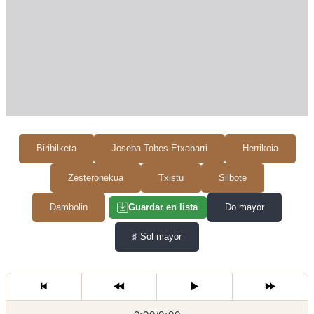
Biribilketa
Joseba Tobes Etxabarri
Herrikoia
Zesteronekua
Txistu
Silbote
Dambolin
Do mayor
Guardar en lista
♯
Sol mayor