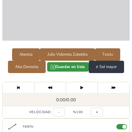
Abestia
Julio Vidorreta Zubeldía
Txistu
Aita Donostia
♯
Sol mayor
Guardar en lista
0:00
0:00
/
0:00
/
VELOCIDAD:
-
%100
+
TXISTU