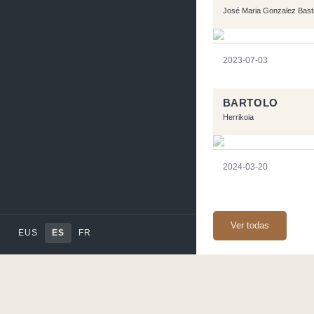
José Maria Gonzalez Bast
2023-07-03
BARTOLO
Herrikoia
2024-03-20
Ver todas
EUS
ES
FR
Página realizara con e
Flujo RSS
-
Podcast 