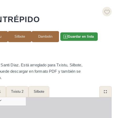
INTRÉPIDO
u
Silbote
Dambolin
Guardar en lista
 Santi Diaz. Está arreglado para Txistu, Silbote,
e puede descargar en formato PDF y también se
.
1
Txistu 2
Silbote