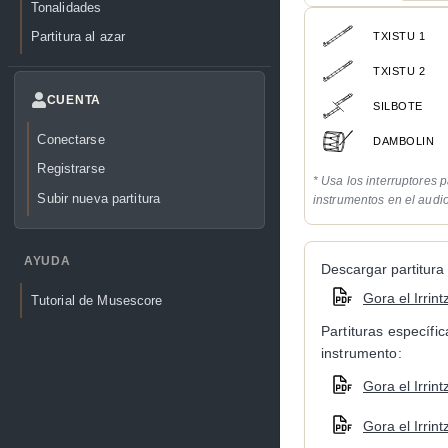
Tonalidades
Partitura al azar
TXISTU 1
TXISTU 2
CUENTA
SILBOTE
Conectarse
DAMBOLIN
Registrarse
* Usa los interruptores p
Subir nueva partitura
instrumentos en el audi
AYUDA
Descargar partitura 
Gora el Irrint
Tutorial de Musescore
Partituras específi
instrumento:
Gora el Irrint
Gora el Irrint