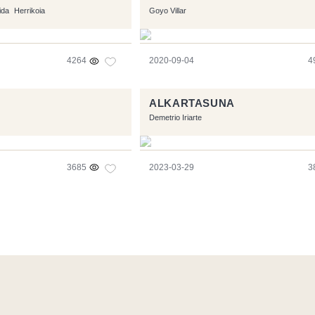
ida
Herrikoia
Goyo Villar
4264
2020-09-04
4
ALKARTASUNA
Demetrio Iriarte
3685
2023-03-29
3
l software libre:
Symfony
,
Vim
,
Musescore
-
Contacto
Code by
Tf
RSS