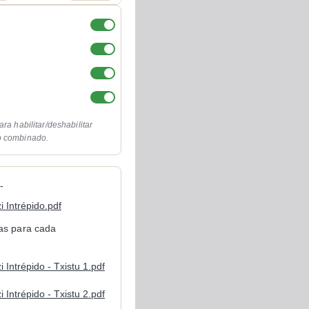
ara habilitar/deshabilitar
o combinado.
-
zi Intrépido.pdf
cas para cada
zi Intrépido - Txistu 1.pdf
zi Intrépido - Txistu 2.pdf