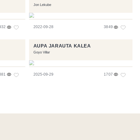
Jon Lekube
932
2022-09-28
3849
AUPA JARAUTA KALEA
Goyo Villar
881
2025-09-29
1707
e
- Logo / Icons by
Brenthisdesign.com
- __Follow us on
Mastodon