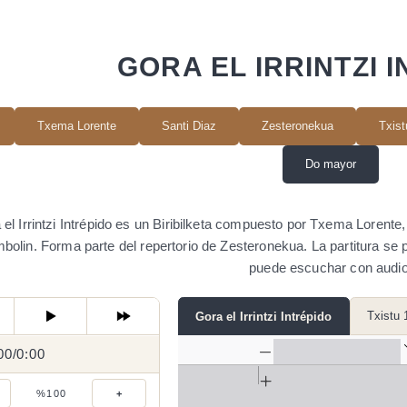
GORA EL IRRINTZI 
Txema Lorente
Santi Diaz
Zesteronekua
Txist
Do mayor
el Irrintzi Intrépido es un Biribilketa compuesto por Txema Lorente,
bolin. Forma parte del repertorio de Zesteronekua. La partitura s
puede escuchar con audio
Txistu 
Gora el Irrintzi Intrépido
00
0:00
/
0:00
/
%100
+