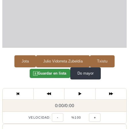
Jota
Julio Vidorreta Zubeldía
Txistu
Do mayor
Guardar en lista
0:00
0:00
/
0:00
/
VELOCIDAD:
-
%100
+