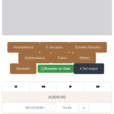
Kontradantza
F. Ascasso
Eusebio Basurko
Zesteronekua
Txistu
Silbote
Dambolin
♯
Sol mayor
Guardar en lista
0:00
0:00
/
0:00
/
VELOCIDAD:
-
%100
+