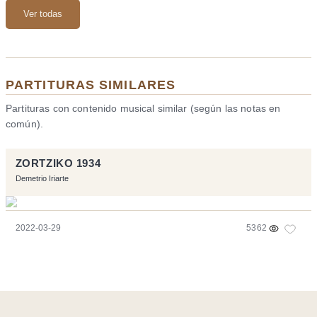
Ver todas
PARTITURAS SIMILARES
Partituras con contenido musical similar (según las notas en
común).
ZORTZIKO 1934
Demetrio Iriarte
2022-03-29
5362
Página realizara con el software libre:
Symfony
,
Vim
,
Musescore
-