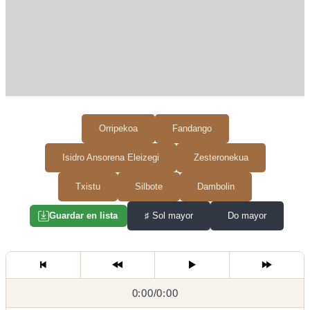
Orripekoa
Fandango
Isidro Ansorena Eleizegi
Zesteronekua
Txistu
Silbote
Dambolin
♯
Sol mayor
Do mayor
Guardar en lista
0:00
0:00
/
0:00
/