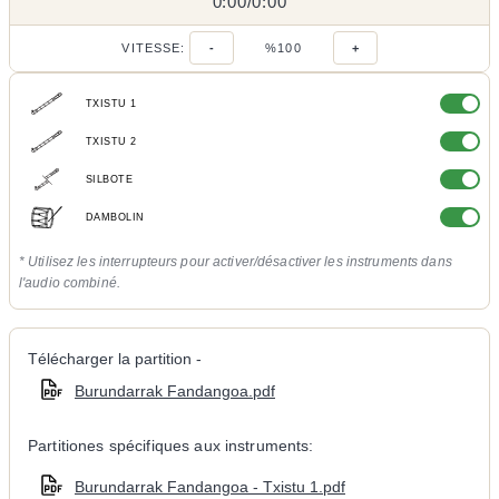
0:00
0:00
/
0:00
/
VITESSE:
-
%100
+
TXISTU 1
TXISTU 2
SILBOTE
DAMBOLIN
* Utilisez les interrupteurs pour activer/désactiver les instruments dans
l'audio combiné.
Télécharger la partition -
Burundarrak Fandangoa.pdf
Partitiones spécifiques aux instruments:
Burundarrak Fandangoa - Txistu 1.pdf