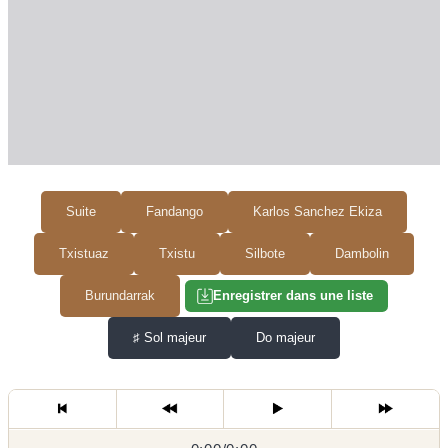
Suite
Fandango
Karlos Sanchez Ekiza
Txistuaz
Txistu
Silbote
Dambolin
Burundarrak
Enregistrer dans une liste
♯
Sol majeur
Do majeur