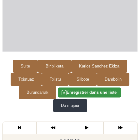
Suite
Biribilketa
Karlos Sanchez Ekiza
Txistuaz
Txistu
Silbote
Dambolin
Burundarrak
Enregistrer dans une liste
Do majeur