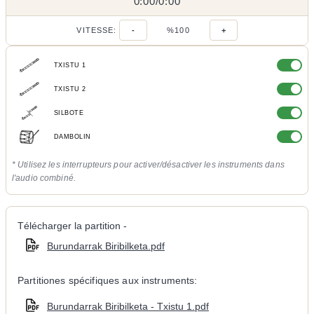
0:00
0:00
/
0:00
/
VITESSE:
-
%100
+
TXISTU 1
TXISTU 2
SILBOTE
DAMBOLIN
* Utilisez les interrupteurs pour activer/désactiver les instruments dans
l'audio combiné.
Télécharger la partition -
Burundarrak Biribilketa.pdf
Partitiones spécifiques aux instruments:
Burundarrak Biribilketa - Txistu 1.pdf