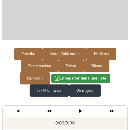
Zortziko
Victor Zubizarreta
Herrikoia
Zesteronekua
Txistu
Silbote
Dambolin
Enregistrer dans une liste
♭♭♭
Mib majeur
Do majeur
0:00
0:00
/
0:00
/