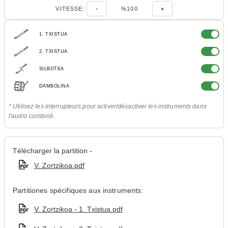
VITESSE:
-
%100
+
1. TXISTUA
2. TXISTUA
SILBOTEA
DAMBOLINA
* Utilisez les interrupteurs pour activer/désactiver les instruments dans
l'audio combiné.
Télécharger la partition -
V. Zortzikoa.pdf
Partitiones spécifiques aux instruments:
V. Zortzikoa - 1. Txistua.pdf