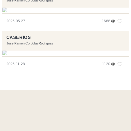
Jose Ramon Cordoba Rodriguez
2025-05-27
1688
CASERÍOS
Jose Ramon Cordoba Rodriguez
2025-11-28
1120
Ce site a été réalisé avec les logiciels libres :
Symfony
,
Vim
,
Musescore
-
Contact
Code by
Tfe
- Logo / Icons by
Brenthisdesign.com
- __Follow us
on
Mastodon
Flux RSS
-
Podcast RSS