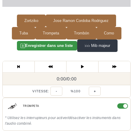
Zortziko
Jose Ramon Cordoba Rodriguez
Tuba
Trompeta
Trombón
Corno
♭♭♭
Mib majeur
Enregistrer dans une liste
0:00
0:00
/
0:00
/
VITESSE:
-
%100
+
TROMPETA
* Utilisez les interrupteurs pour activer/désactiver les instruments dans
l'audio combiné.