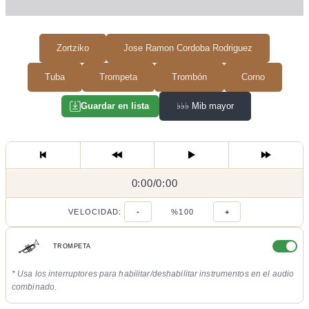
Zortziko
Jose Ramon Cordoba Rodriguez
Tuba
Trompeta
Trombón
Corno
♭♭♭
Mib mayor
Guardar en lista
0:00
0:00
/
0:00
/
VELOCIDAD:
-
%100
+
TROMPETA
* Usa los interruptores para habilitar/deshabilitar instrumentos en el audio
combinado.