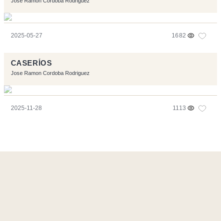
Jose Ramon Cordoba Rodriguez
2025-05-27
1682
CASERÍOS
Jose Ramon Cordoba Rodriguez
2025-11-28
1113
Página realizara con el software libre:
Symfony
,
Vim
,
Musescore
-
Contacto
Code by
Tfe
- Logo / Icons by
Brenthisdesign.com
- __Follow us
on
Mastodon
Flujo RSS
-
Podcast RSS