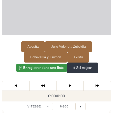
Abestia
Julio Vidorreta Zubeldía
Echeverria y Guimón
Txistu
♯
Sol majeur
Enregistrer dans une liste
0:00
0:00
/
0:00
/
VITESSE:
-
%100
+