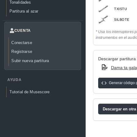
Tonalidades
TXISTU
Partitura al azar
SILBOTE
CUENTA
* Usa los interruptores p
instrumentos en el audi
Conectarse
Registrarse
Descargar partitura 
Subir nueva partitura
Dama ta gala
AYUDA
Generar código 
Tutorial de Musescore
Descargar en otra