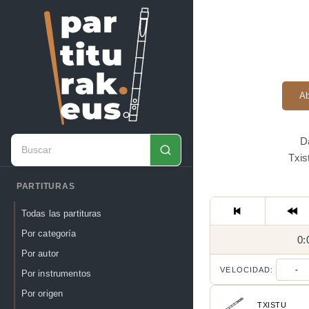
Ab
D
Txis
PARTITURAS
Todas las partituras
Por categoría
0:
Por autor
VELOCIDAD:
-
Por instrumentos
Por origen
TXISTU