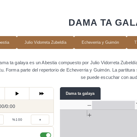
DAMA TA GAL
estia
Julio Vidorreta Zubeldía
Echeverria y Guimón
T
ama ta galaya es un Abestia compuesto por Julio Vidorreta Zubeldí
tu. Forma parte del repertorio de Echeverria y Guimón. La partitu
se puede escuchar con aud
Dama ta galaya
00
0:00
/
0:00
/
%100
+