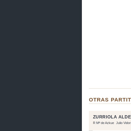
OTRAS PARTIT
ZURRIOLA ALDE
R Mª de Azkue
Julio Vido