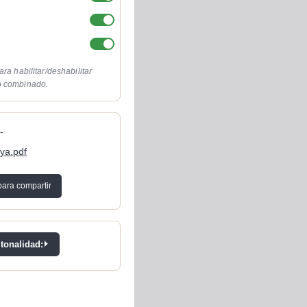
ara habilitar/deshabilitar
o combinado.
-
ya.pdf
para compartir
 tonalidad: