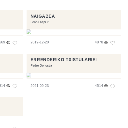
NAIGABEA
León Laspiur
669
2019-12-20
4878
ERRENDERIKO TXISTULARIEI
Padre Donostia
814
2021-09-23
4514