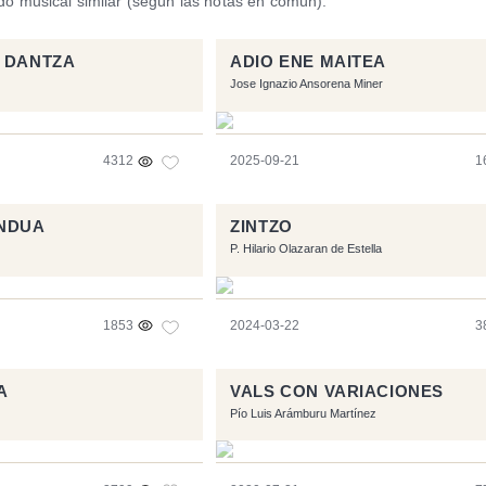
ido musical similar (según las notas en común).
 DANTZA
ADIO ENE MAITEA
Jose Ignazio Ansorena Miner
4312
2025-09-21
1
ENDUA
ZINTZO
P. Hilario Olazaran de Estella
1853
2024-03-22
3
A
VALS CON VARIACIONES
Pío Luis Arámburu Martínez