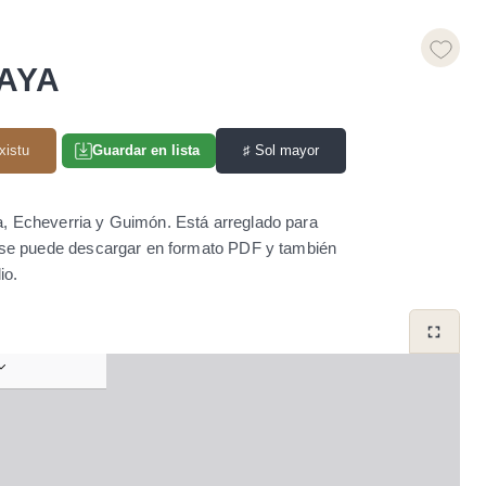
AYA
xistu
♯
Sol mayor
Guardar en lista
a, Echeverria y Guimón. Está arreglado para
ra se puede descargar en formato PDF y también
io.