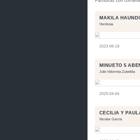
Partituras con conten
MAKILA HAUNDI
Herrikoia
2023-06-19
MINUETO 5 AB
Julio Vidorreta Zubeldía
2025-04-04
CECILIA Y PAUL
Nicolas Garcia