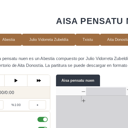
AISA PENSATU
Abestia
Julio Vidorreta Zubeldía
Txistu
Aita Donosti
a pensatu nuen es un Abestia compuesto por Julio Vidorreta Zubeldí
ertorio de Aita Donostia. La partitura se puede descargar en forma
Aisa pensatu nuen
00
0:00
/
0:00
/
%100
+