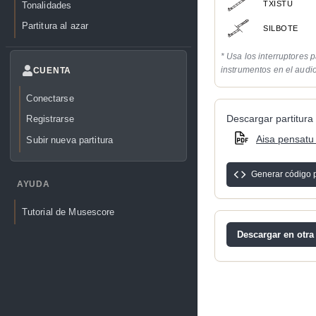
TXISTU
Tonalidades
Partitura al azar
SILBOTE
* Usa los interruptores p
instrumentos en el audi
CUENTA
Conectarse
Descargar partitura 
Registrarse
Aisa pensatu
Subir nueva partitura
Generar código 
AYUDA
Tutorial de Musescore
Descargar en otra