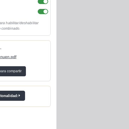
ara habilitar/deshabilitar
o combinado.
-
 nuen.pdf
para compartir
 tonalidad: