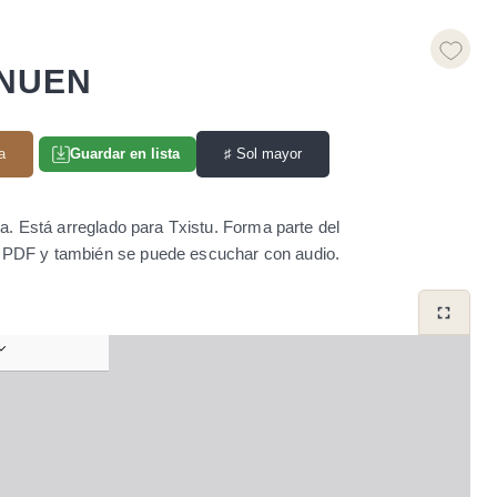
 NUEN
a
♯
Sol mayor
Guardar en lista
a. Está arreglado para Txistu. Forma parte del
to PDF y también se puede escuchar con audio.