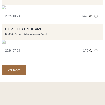
2025-10-24
1440
UITZI, LEKUNBERRI
R Mª de Azkue
Julio Vidorreta Zubeldía
2026-07-29
175
Ver todas
Página realizara con el software libre:
Symfony
,
Vim
,
Musescore
-
Contacto
Code by
Tfe
- Logo / Icons by
Brenthisdesign.com
- __Follow us