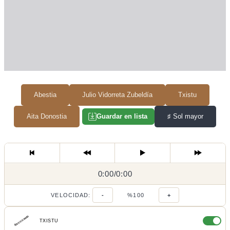
Abestia
Julio Vidorreta Zubeldía
Txistu
Aita Donostia
♯
Sol mayor
Guardar en lista
0:00
0:00
/
0:00
/
VELOCIDAD:
-
%100
+
TXISTU