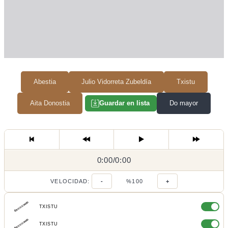
Abestia
Julio Vidorreta Zubeldía
Txistu
Aita Donostia
Do mayor
Guardar en lista
0:00
0:00
/
0:00
/
VELOCIDAD:
-
%100
+
TXISTU
TXISTU