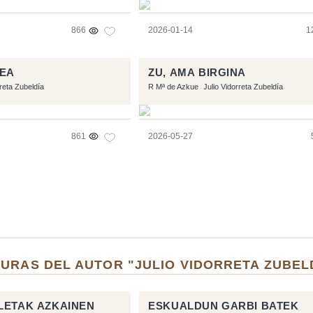
866
2026-01-14
1
EA
ZU, AMA BIRGINA
rreta Zubeldía
R Mª de Azkue
Julio Vidorreta Zubeldía
861
2026-05-27
URAS DEL AUTOR "JULIO VIDORRETA ZUBEL
LETAK AZKAINEN
ESKUALDUN GARBI BATEK