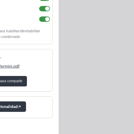
ara habilitar/deshabilitar
o combinado.
-
ermini.pdf
para compartir
 tonalidad: