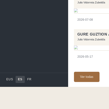
Julio Vidorreta Zubeldía
2026-07-08
GURE GUZTION 
Julio Vidorreta Zubeldía
2026-05-17
Ver todas
EUS
ES
FR
Página realizara con e
Flujo RSS
-
Podcast 