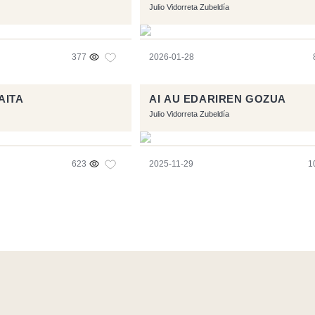
Julio Vidorreta Zubeldía
377
2026-01-28
AITA
AI AU EDARIREN GOZUA
Julio Vidorreta Zubeldía
623
2025-11-29
1
l software libre:
Symfony
,
Vim
,
Musescore
-
Contacto
Code by
Tf
RSS