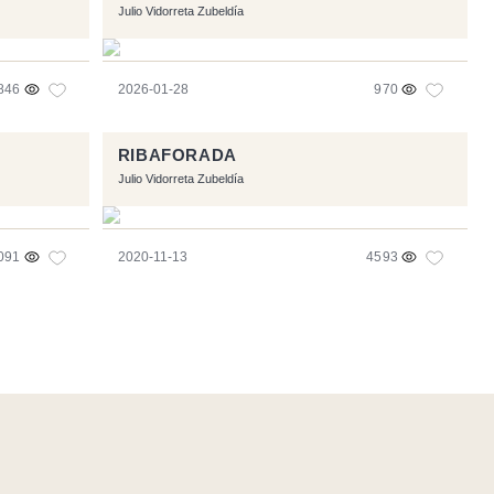
Julio Vidorreta Zubeldía
846
2026-01-28
970
RIBAFORADA
Julio Vidorreta Zubeldía
091
2020-11-13
4593
e
- Logo / Icons by
Brenthisdesign.com
- __Follow us on
Mastodon