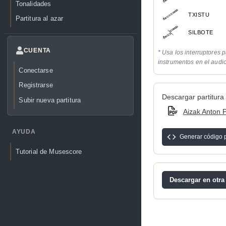
Tonalidades
TXISTU
Partitura al azar
SILBOTE
CUENTA
* Usa los interruptores p
instrumentos en el audi
Conectarse
Registrarse
Descargar partitura 
Subir nueva partitura
Aizak Anton P
AYUDA
Generar código 
Tutorial de Musescore
Descargar en otra