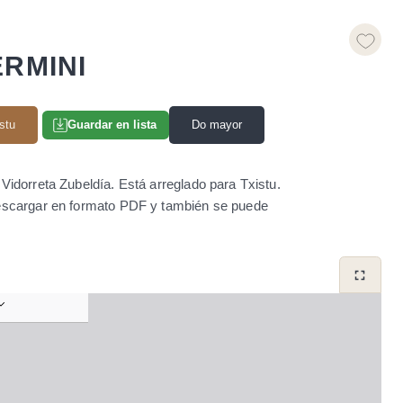
ERMINI
stu
Do mayor
Guardar en lista
idorreta Zubeldía. Está arreglado para Txistu.
descargar en formato PDF y también se puede