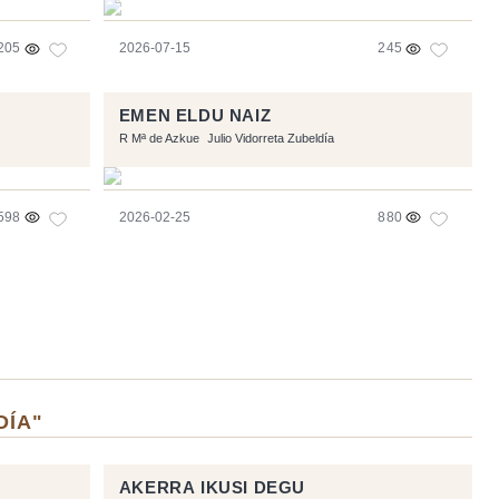
205
2026-07-15
245
EMEN ELDU NAIZ
R Mª de Azkue
Julio Vidorreta Zubeldía
598
2026-02-25
880
DÍA"
AKERRA IKUSI DEGU