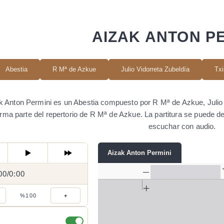
AIZAK ANTON P
Abestia
R Mª de Azkue
Julio Vidorreta Zubeldía
Txi
k Anton Permini es un Abestia compuesto por R Mª de Azkue, Julio V
rma parte del repertorio de R Mª de Azkue. La partitura se puede 
escuchar con audio.
Aizak Anton Permini
00
0:00
/
0:00
/
%100
+