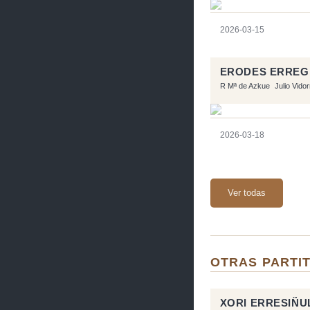
2026-03-15
ERODES ERREG
R Mª de Azkue
Julio Vido
2026-03-18
Ver todas
OTRAS PARTIT
XORI ERRESIÑU