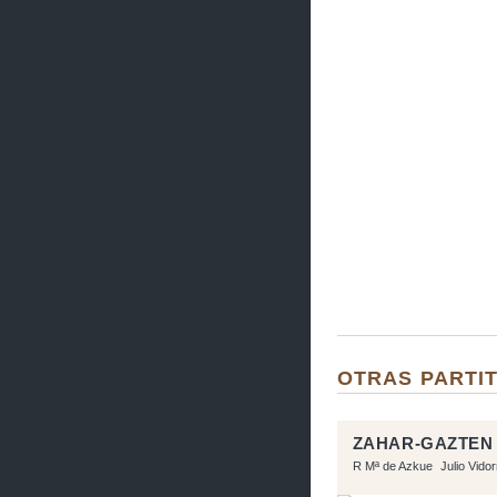
OTRAS PARTIT
ZAHAR-GAZTEN
R Mª de Azkue
Julio Vido