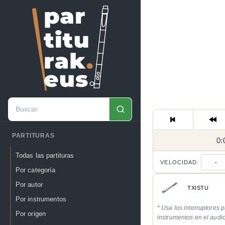
PARTITURAS
0:
Todas las partituras
VELOCIDAD:
-
Por categoría
Por autor
TXISTU
Por instrumentos
* Usa los interruptores p
Por origen
instrumentos en el audi