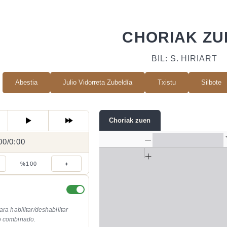
CHORIAK ZU
BIL: S. HIRIART
Abestia
Julio Vidorreta Zubeldía
Txistu
Silbote
Choriak zuen
00
0:00
/
0:00
/
%100
+
ara habilitar/deshabilitar
o combinado.