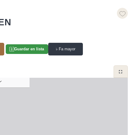
EN
♭
Fa mayor
Guardar en lista