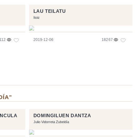
LAU TEILATU
Itoiz
112
2019-12-06
18267
DÍA"
INCULA
DOMINGILUEN DANTZA
Julio Vidorreta Zubeldía