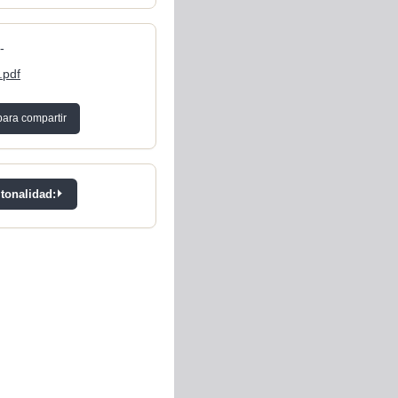
-
.pdf
para compartir
 tonalidad: