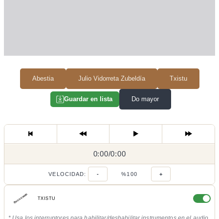
Abestia
Julio Vidorreta Zubeldía
Txistu
Do mayor
Guardar en lista
0:00
0:00
/
0:00
/
VELOCIDAD:
-
%100
+
TXISTU
* Usa los interruptores para habilitar/deshabilitar instrumentos en el audio