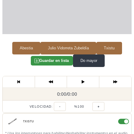
Abestia
Julio Vidorreta Zubeldía
Txistu
Do mayor
Guardar en lista
0:00
0:00
/
0:00
/
VELOCIDAD:
-
%100
+
TXISTU
* Usa los interruptores para habilitar/deshabilitar instrumentos en el audio