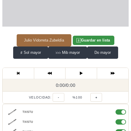
Julio Vidorreta Zubeldía
Guardar en lista
♯
Sol mayor
♭♭♭
Mib mayor
Do mayor
0:00
0:00
/
0:00
/
VELOCIDAD:
-
%100
+
TXISTU
TXISTU