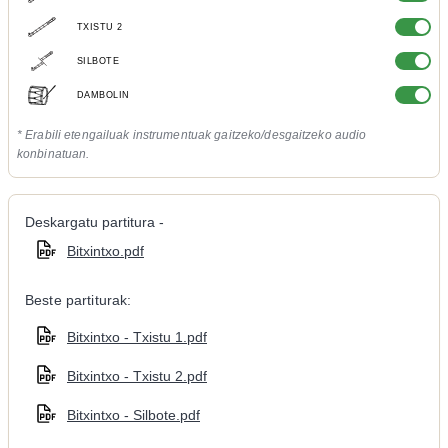
TXISTU 2
SILBOTE
DAMBOLIN
* Erabili etengailuak instrumentuak gaitzeko/desgaitzeko audio
konbinatuan.
Deskargatu partitura -
Bitxintxo.pdf
Beste partiturak:
Bitxintxo - Txistu 1.pdf
Bitxintxo - Txistu 2.pdf
Bitxintxo - Silbote.pdf