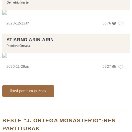
Demetrio Iriarte
2020-12-22an
5376
ATIARNO ARIN-ARIN
Primitivo Onraita
2020-11-29an
5927
Ikusi partitura guztiak
BESTE "J. ORTEGA MONASTERIO"-REN
PARTITURAK