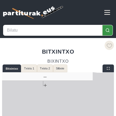
BITXINTXO
BIXINTXO
Txistu 1
Txistu 2
Silbote
Bitxintxo