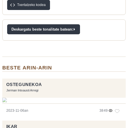
Txertatzeko kodea
Deskargatu beste tonalitate batean:
BESTE ARIN-ARIN
OSTEGUNEKOA
Jerman Intxausti Arregi
2023-11-06an
3849
IKAR