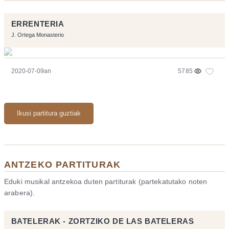
ERRENTERIA
J. Ortega Monasterio
2020-07-09an
5785
Ikusi partitura guztiak
ANTZEKO PARTITURAK
Eduki musikal antzekoa duten partiturak (partekatutako noten
arabera).
BATELERAK - ZORTZIKO DE LAS BATELERAS