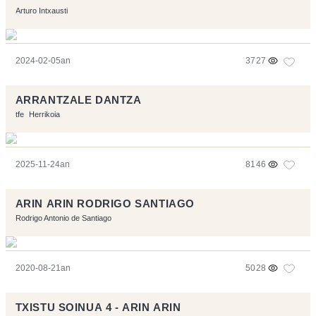
Arturo Intxausti
2024-02-05an
3727
ARRANTZALE DANTZA
tfe
Herrikoia
2025-11-24an
8146
ARIN ARIN RODRIGO SANTIAGO
Rodrigo Antonio de Santiago
2020-08-21an
5028
TXISTU SOINUA 4 - ARIN ARIN