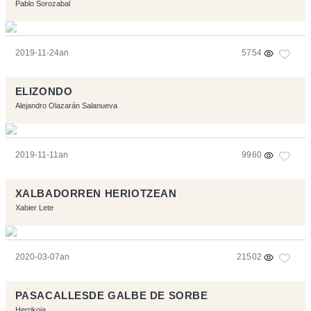
Pablo Sorozabal
2019-11-24an
5754
ELIZONDO
Alejandro Olazarán Salanueva
2019-11-11an
9960
XALBADORREN HERIOTZEAN
Xabier Lete
2020-03-07an
21502
PASACALLESDE GALBE DE SORBE
Herrikoia