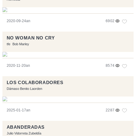
2020-09-24an
6902
NO WOMAN NO CRY
tfe
Bob Marley
2020-11-20an
8574
LOS COLABORADORES
Dámaso Benito Laorden
2025-01-17an
2287
ABANDERADAS
Julio Vidorreta Zubeldía