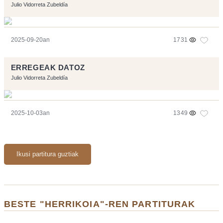
Julio Vidorreta Zubeldía
2025-09-20an
1731
ERREGEAK DATOZ
Julio Vidorreta Zubeldía
2025-10-03an
1349
Ikusi partitura guztiak
BESTE "HERRIKOIA"-REN PARTITURAK