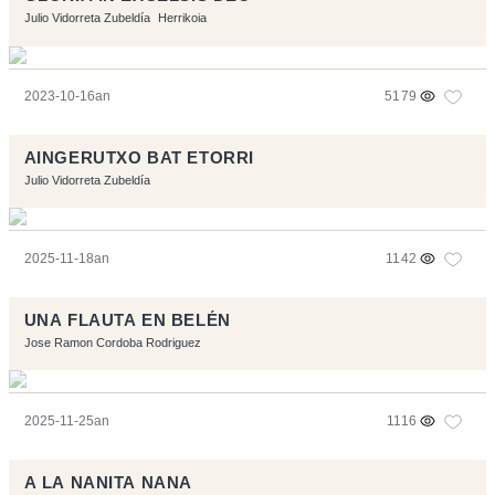
Julio Vidorreta Zubeldía
Herrikoia
2023-10-16an
5179
AINGERUTXO BAT ETORRI
Julio Vidorreta Zubeldía
2025-11-18an
1142
UNA FLAUTA EN BELÉN
Jose Ramon Cordoba Rodriguez
2025-11-25an
1116
A LA NANITA NANA