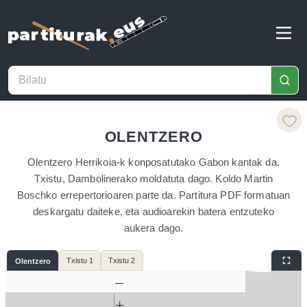
OLENTZERO
Olentzero Herrikoia-k konposatutako Gabon kantak da.
Txistu, Dambolinerako moldatuta dago. Koldo Martin
Boschko errepertorioaren parte da. Partitura PDF formatuan
deskargatu daiteke, eta audioarekin batera entzuteko
aukera dago.
Txistu 1
Txistu 2
Olentzero