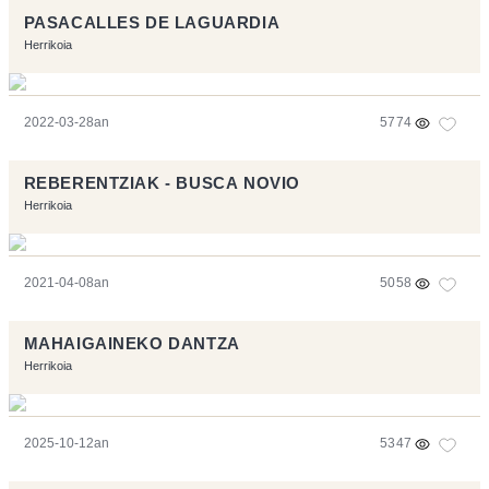
PASACALLES DE LAGUARDIA
Herrikoia
2022-03-28an
5774
REBERENTZIAK - BUSCA NOVIO
Herrikoia
2021-04-08an
5058
MAHAIGAINEKO DANTZA
Herrikoia
2025-10-12an
5347