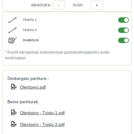
ABIADURA:
-
%100
+
TXISTU 1
TXISTU 2
DAMBOLIN
* Erabili etengailuak instrumentuak gaitzeko/desgaitzeko audio
konbinatuan.
Deskargatu partitura -
Olentzero.pdf
Beste partiturak:
Olentzero - Txistu 1.pdf
Olentzero - Txistu 2.pdf