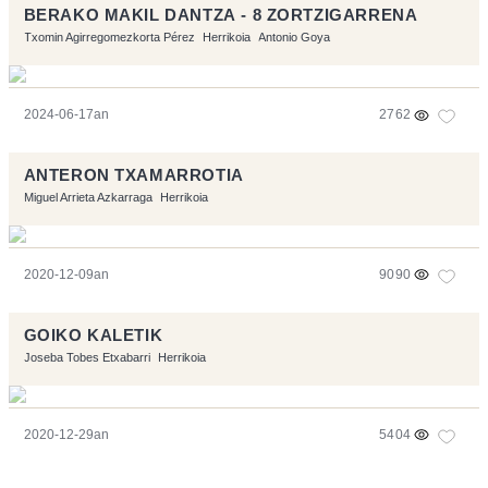
BERAKO MAKIL DANTZA - 8 ZORTZIGARRENA
Txomin Agirregomezkorta Pérez
Herrikoia
Antonio Goya
2024-06-17an
2762
ANTERON TXAMARROTIA
Miguel Arrieta Azkarraga
Herrikoia
2020-12-09an
9090
GOIKO KALETIK
Joseba Tobes Etxabarri
Herrikoia
2020-12-29an
5404