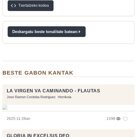
Txertatzeko kodea
Deskargatu beste tonalitate batean:
BESTE GABON KANTAK
LA VIRGEN VA CAMINANDO - FLAUTAS
Jose Ramon Cordoba Rodriguez
Herrikoia
2025-11-26an
1398
GLORIA IN EXCELSIS DEO