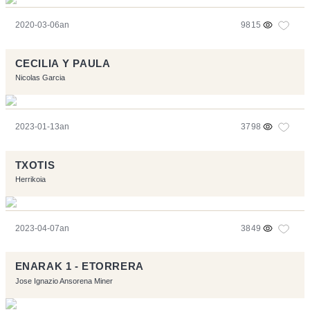
2020-03-06an
9815
CECILIA Y PAULA
Nicolas Garcia
2023-01-13an
3798
TXOTIS
Herrikoia
2023-04-07an
3849
ENARAK 1 - ETORRERA
Jose Ignazio Ansorena Miner