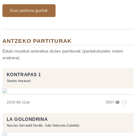
Ikusi partitura guztiak
ANTZEKO PARTITURAK
Eduki musikal antzekoa duten partiturak (partekatutako noten
arabera).
KONTRAPAS 1
Santos Intxausti
2019-08-11an
5807
LA GOLONDRINA
Narciso Serradell Sevilla
Julio Vidorreta Zubeldía