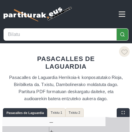
PASACALLES DE
LAGUARDIA
Pasacalles de Laguardia Herrikoia-k konposatutako Rioja,
Biribilketa da. Txistu, Dambolinerako moldatuta dago.
Partitura PDF formatuan deskargatu daiteke, eta
audioarekin batera entzuteko aukera dago.
Txistu 1
Txistu 2
Pasacalles de Laguardia