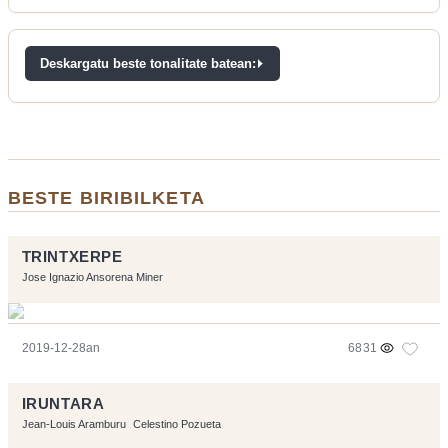
Deskargatu beste tonalitate batean:
BESTE BIRIBILKETA
TRINTXERPE
Jose Ignazio Ansorena Miner
2019-12-28an
6831
IRUNTARA
Jean-Louis Aramburu
Celestino Pozueta