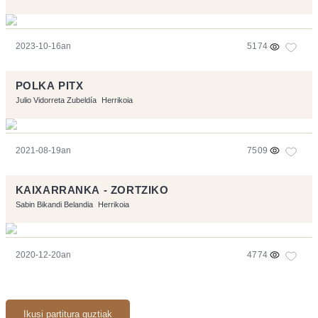
2023-10-16an
5174
POLKA PITX
Julio Vidorreta Zubeldía
Herrikoia
2021-08-19an
7509
KAIXARRANKA - ZORTZIKO
Sabin Bikandi Belandia
Herrikoia
2020-12-20an
4774
Ikusi partitura guztiak