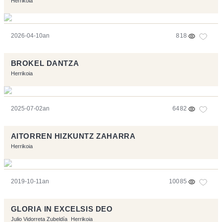
Herrikoia
2026-04-10an
818
BROKEL DANTZA
Herrikoia
2025-07-02an
6482
AITORREN HIZKUNTZ ZAHARRA
Herrikoia
2019-10-11an
10085
GLORIA IN EXCELSIS DEO
Julio Vidorreta Zubeldía
Herrikoia