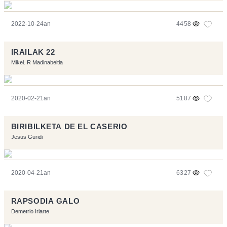
2022-10-24an
4458
IRAILAK 22
Mikel. R Madinabeitia
2020-02-21an
5187
BIRIBILKETA DE EL CASERIO
Jesus Guridi
2020-04-21an
6327
RAPSODIA GALO
Demetrio Iriarte