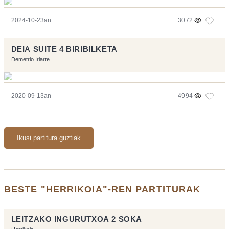
2024-10-23an
3072
DEIA SUITE 4 BIRIBILKETA
Demetrio Iriarte
2020-09-13an
4994
Ikusi partitura guztiak
BESTE "HERRIKOIA"-REN PARTITURAK
LEITZAKO INGURUTXOA 2 SOKA