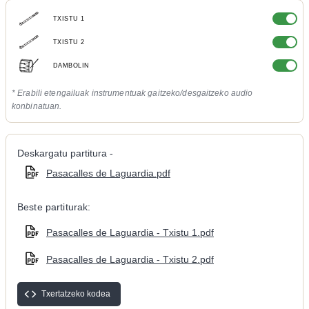
TXISTU 1
TXISTU 2
DAMBOLIN
* Erabili etengailuak instrumentuak gaitzeko/desgaitzeko audio
konbinatuan.
Deskargatu partitura -
Pasacalles de Laguardia.pdf
Beste partiturak:
Pasacalles de Laguardia - Txistu 1.pdf
Pasacalles de Laguardia - Txistu 2.pdf
Txertatzeko kodea