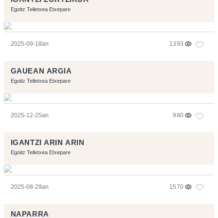
Egoitz Telletxea Etxepare
2025-09-18an
1393
GAUEAN ARGIA
Egoitz Telletxea Etxepare
2025-12-25an
980
IGANTZI ARIN ARIN
Egoitz Telletxea Etxepare
2025-08-29an
1570
NAPARRA