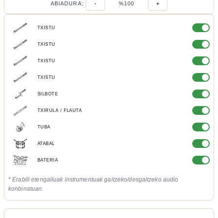
ABIADURA:
-
%100
+
TXISTU
TXISTU
TXISTU
TXISTU
SILBOTE
TXIRULA / FLAUTA
TUBA
ATABAL
BATERIA
* Erabili etengailuak instrumentuak gaitzeko/desgaitzeko audio
konbinatuan.