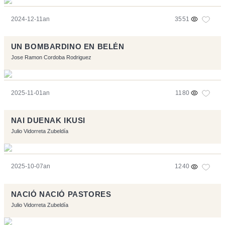
2024-12-11an
3551
UN BOMBARDINO EN BELÉN
Jose Ramon Cordoba Rodriguez
2025-11-01an
1180
NAI DUENAK IKUSI
Julio Vidorreta Zubeldía
2025-10-07an
1240
NACIÓ NACIÓ PASTORES
Julio Vidorreta Zubeldía