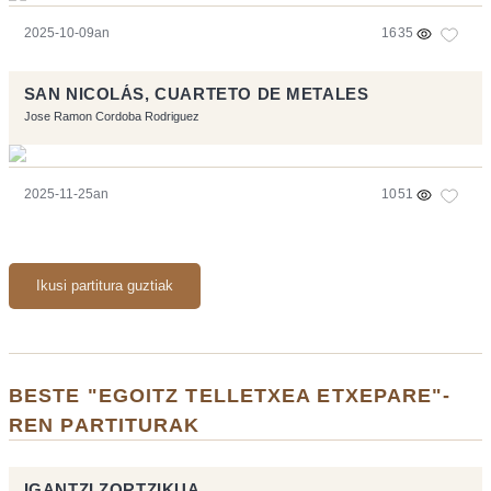
2025-10-09an
1635
SAN NICOLÁS, CUARTETO DE METALES
Jose Ramon Cordoba Rodriguez
2025-11-25an
1051
Ikusi partitura guztiak
BESTE "EGOITZ TELLETXEA ETXEPARE"-
REN PARTITURAK
IGANTZI ZORTZIKUA