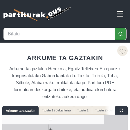
ARKUME TA GAZTAKIN
Arkume ta gaztakin Herrikoia, Egoitz Telletxea Etxepare-k
konposatutako Gabon kantak da. Txistu, Txirula, Tuba,
Silbote, Atabalerako moldatuta dago. Partitura PDF
formatuan deskargatu daiteke, eta audioarekin batera
entzuteko aukera dago.
Txistu 1 (Bakarlaria)
Txistu 1
Txistu 2 (Bakarlaria)
Arkume ta gaztakin