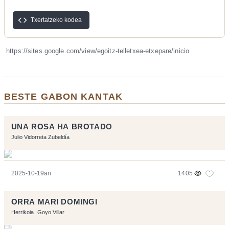
Txertatzeko kodea
https://sites.google.com/view/egoitz-telletxea-etxepare/inicio
BESTE GABON KANTAK
UNA ROSA HA BROTADO
Julio Vidorreta Zubeldía
2025-10-19an
1405
ORRA MARI DOMINGI
Herrikoia
Goyo Villar