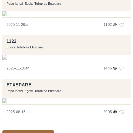
Pepe Iantzi
Egoitz Telletxea Etxepare
2025-11-29an
1192
1122
Egoitz Telletxea Etxepare
2025-11-10an
1445
ETXEPARE
Pepe Iantzi
Egoitz Telletxea Etxepare
2025-08-15an
2005