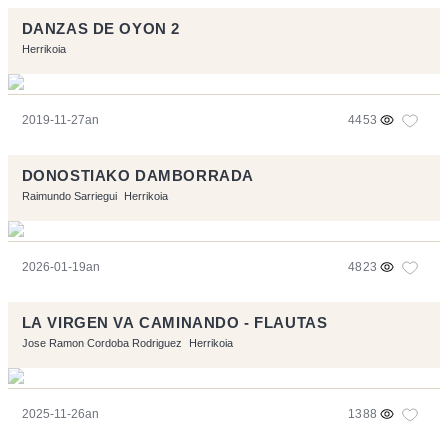
DANZAS DE OYON 2
Herrikoia
2019-11-27an
4453
DONOSTIAKO DAMBORRADA
Raimundo Sarriegui
Herrikoia
2026-01-19an
4823
LA VIRGEN VA CAMINANDO - FLAUTAS
Jose Ramon Cordoba Rodriguez
Herrikoia
2025-11-26an
1388