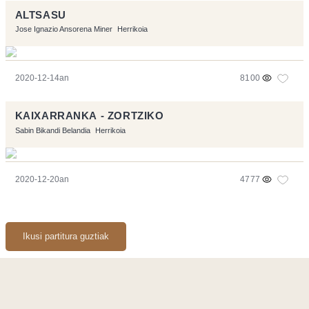
ALTSASU
Jose Ignazio Ansorena Miner
Herrikoia
2020-12-14an
8100
KAIXARRANKA - ZORTZIKO
Sabin Bikandi Belandia
Herrikoia
2020-12-20an
4777
Ikusi partitura guztiak
Orriarekin egindakoa:
Symfony
,
Vim
,
Musescore
-
Kontaktua