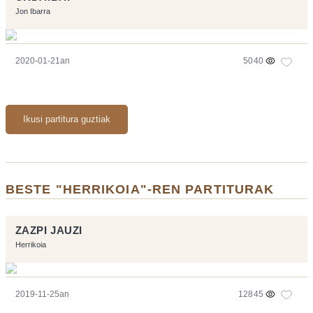
Jon Ibarra
2020-01-21an
5040
Ikusi partitura guztiak
BESTE "HERRIKOIA"-REN PARTITURAK
ZAZPI JAUZI
Herrikoia
2019-11-25an
12845