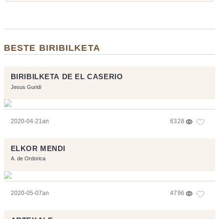
BESTE BIRIBILKETA
BIRIBILKETA DE EL CASERIO
Jesus Guridi
2020-04-21an
6328
ELKOR MENDI
A. de Ordorica
2020-05-07an
4796