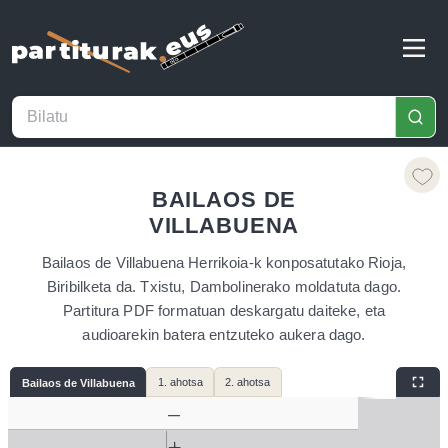
BAILAOS DE
VILLABUENA
Bailaos de Villabuena Herrikoia-k konposatutako Rioja,
Biribilketa da. Txistu, Dambolinerako moldatuta dago.
Partitura PDF formatuan deskargatu daiteke, eta
audioarekin batera entzuteko aukera dago.
1. ahotsa
2. ahotsa
Bailaos de Villabuena