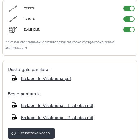
TXISTU
TXISTU
DAMBOLIN
* Erabili etengailuak instrumentuak gaitzeko/desgaitzeko audio
konbinatuan.
Deskargatu partitura -
Bailaos de Villabuena.pdf
Beste partiturak:
Bailaos de Villabuena - 1. ahotsa.pdf
Bailaos de Villabuena - 2. ahotsa.pdf
Txertatzeko kodea