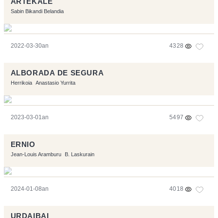
ARTEKALE
Sabin Bikandi Belandia
2022-03-30an
4328
ALBORADA DE SEGURA
Herrikoia
Anastasio Yurrita
2023-03-01an
5497
ERNIO
Jean-Louis Aramburu
B. Laskurain
2024-01-08an
4018
URDAIBAI