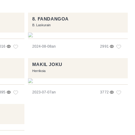
8. FANDANGOA
B. Laskurain
016
2024-08-08an
2991
MAKIL JOKU
Herrikoia
895
2023-07-07an
3772