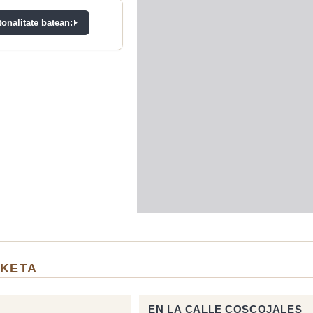
onalitate batean:
LKETA
EN LA CALLE COSCOJALES