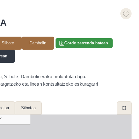
IA
Silbote
Dambolin
Gorde zerrenda batean
rean
tu, Silbote, Dambolinerako moldatuta dago.
argatzeko eta linean kontsultatzeko eskuragarri
hotsa
Silbotea