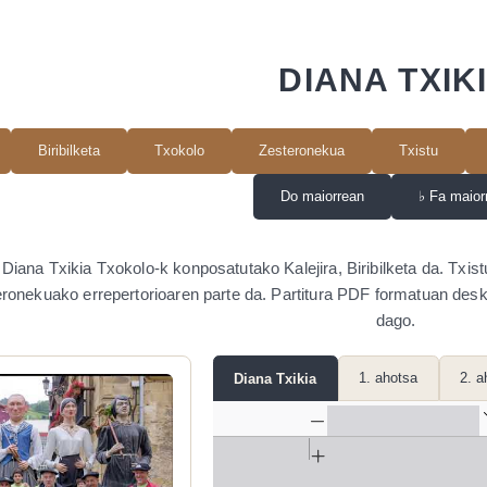
DIANA TXIK
Biribilketa
Txokolo
Zesteronekua
Txistu
Do maiorrean
♭
Fa maior
Diana Txikia Txokolo-k konposatutako Kalejira, Biribilketa da. Txis
ronekuako errepertorioaren parte da. Partitura PDF formatuan desk
dago.
1. ahotsa
2. a
Diana Txikia