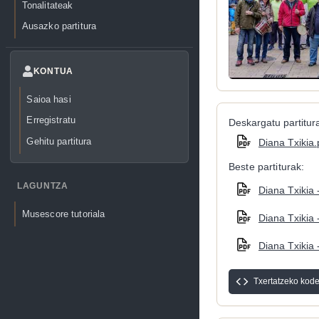
Tonalitateak
Ausazko partitura
KONTUA
Saioa hasi
Erregistratu
Deskargatu partitura
Gehitu partitura
Diana Txikia.
Beste partiturak:
LAGUNTZA
Diana Txikia 
Musescore tutoriala
Diana Txikia 
Diana Txikia 
Txertatzeko kod