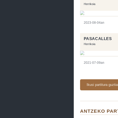
Herrikoia
2023-08-04an
PASACALLES
Herrikoia
2021-07-09an
Ikusi partitura guzti
ANTZEKO PAR