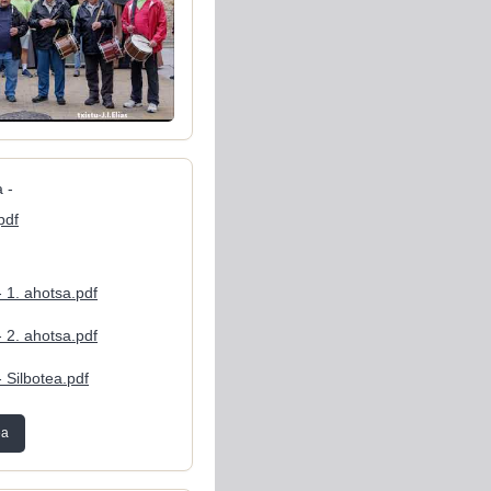
 -
pdf
- 1. ahotsa.pdf
- 2. ahotsa.pdf
- Silbotea.pdf
ea