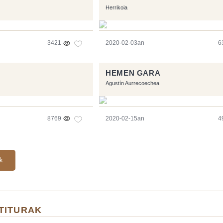
Herrikoia
3421
2020-02-03an
6
HEMEN GARA
Agustín Aurrecoechea
8769
2020-02-15an
4
ak
TITURAK