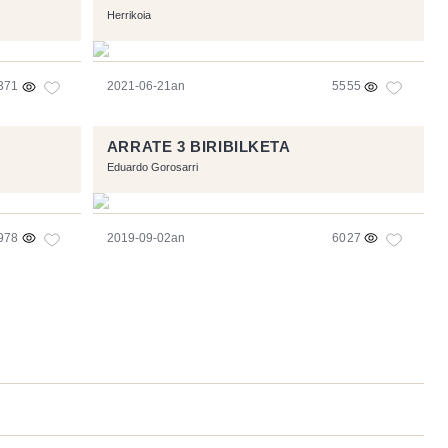
Herrikoia
371
2021-06-21an
5555
ARRATE 3 BIRIBILKETA
Eduardo Gorosarri
978
2019-09-02an
6027