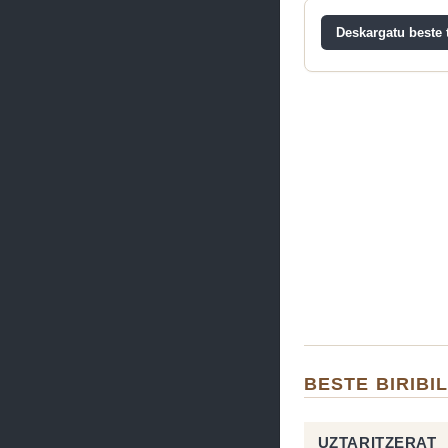
Deskargatu beste t
BESTE BIRIBI
UZTARITZERAT