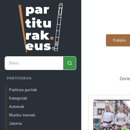
Kalejira
Zeste
PARTITURAK
Partitura guztiak
Kategoriak
Autoreak
Musika tresnak
Jatorria