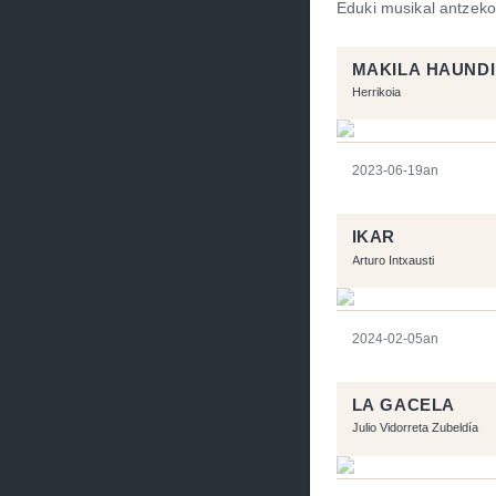
Eduki musikal antzeko
MAKILA HAUNDI
Herrikoia
2023-06-19an
IKAR
Arturo Intxausti
2024-02-05an
LA GACELA
Julio Vidorreta Zubeldía