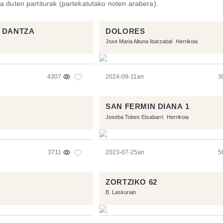
a duten partiturak (partekatutako noten arabera).
 DANTZA
DOLORES
Joxe Maria Altuna Ibarzabal
Herrikoia
4307
2024-09-11an
3
SAN FERMIN DIANA 1
Joseba Tobes Etxabarri
Herrikoia
3711
2023-07-25an
5
ZORTZIKO 62
B. Laskurain