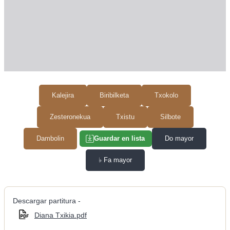
Kalejira
Biribilketa
Txokolo
Zesteronekua
Txistu
Silbote
Dambolin
Do mayor
Guardar en lista
♭
Fa mayor
Descargar partitura -
Diana Txikia.pdf