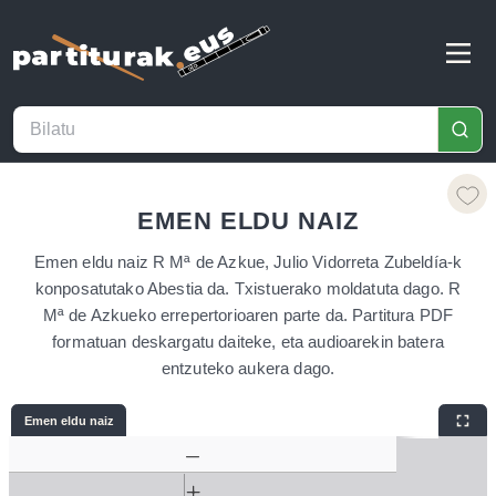
EMEN ELDU NAIZ
Emen eldu naiz R Mª de Azkue, Julio Vidorreta Zubeldía-k
konposatutako Abestia da. Txistuerako moldatuta dago. R
Mª de Azkueko errepertorioaren parte da. Partitura PDF
formatuan deskargatu daiteke, eta audioarekin batera
entzuteko aukera dago.
Emen eldu naiz