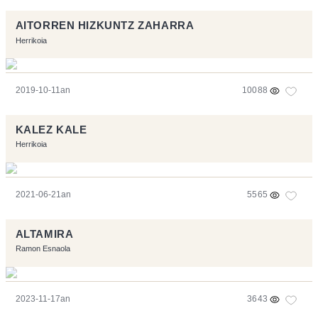
AITORREN HIZKUNTZ ZAHARRA
Herrikoia
2019-10-11an
10088
KALEZ KALE
Herrikoia
2021-06-21an
5565
ALTAMIRA
Ramon Esnaola
2023-11-17an
3643