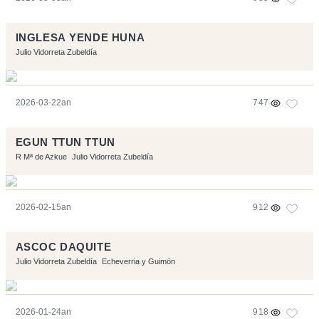
INGLESA YENDE HUNA
Julio Vidorreta Zubeldía
2026-03-22an
747
EGUN TTUN TTUN
R Mª de Azkue
Julio Vidorreta Zubeldía
2026-02-15an
912
ASCOC DAQUITE
Julio Vidorreta Zubeldía
Echeverria y Guimón
2026-01-24an
918