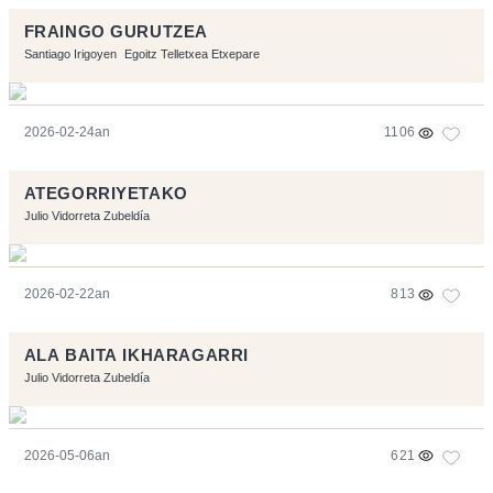
FRAINGO GURUTZEA
Santiago Irigoyen
Egoitz Telletxea Etxepare
2026-02-24an
1106
ATEGORRIYETAKO
Julio Vidorreta Zubeldía
2026-02-22an
813
ALA BAITA IKHARAGARRI
Julio Vidorreta Zubeldía
2026-05-06an
621