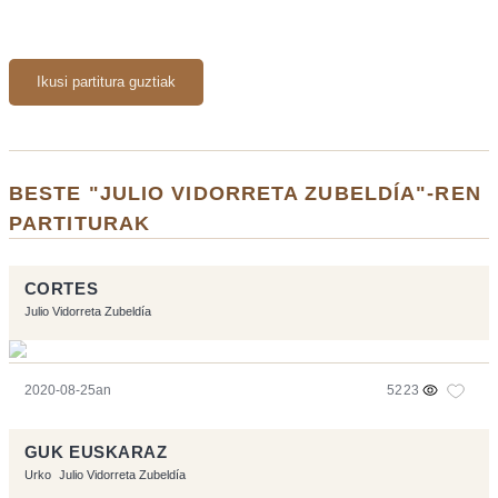
Ikusi partitura guztiak
BESTE "JULIO VIDORRETA ZUBELDÍA"-REN
PARTITURAK
CORTES
Julio Vidorreta Zubeldía
2020-08-25an
5223
GUK EUSKARAZ
Urko
Julio Vidorreta Zubeldía