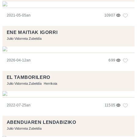
2021-05-05an
10907
ENE MAITIAK IGORRI
Julio Vidorreta Zubeldía
2026-04-12an
699
EL TAMBORILERO
Julio Vidorreta Zubeldía
Herrikoia
2022-07-25an
11505
ABENDUAREN LENDABIZIKO
Julio Vidorreta Zubeldía