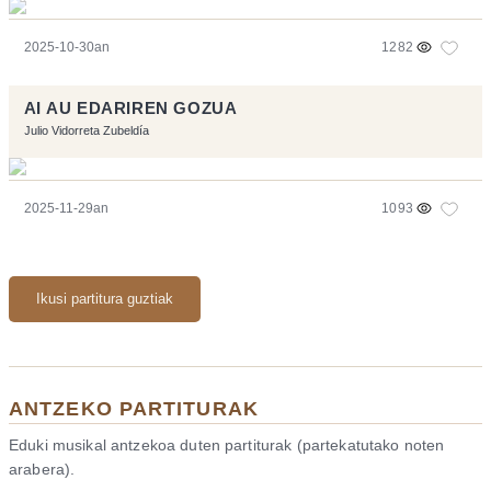
2025-10-30an
1282
AI AU EDARIREN GOZUA
Julio Vidorreta Zubeldía
2025-11-29an
1093
Ikusi partitura guztiak
ANTZEKO PARTITURAK
Eduki musikal antzekoa duten partiturak (partekatutako noten
arabera).