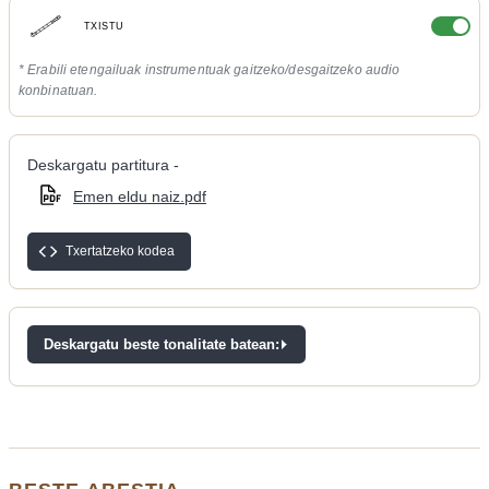
TXISTU
* Erabili etengailuak instrumentuak gaitzeko/desgaitzeko audio
konbinatuan.
Deskargatu partitura -
Emen eldu naiz.pdf
Txertatzeko kodea
Deskargatu beste tonalitate batean: