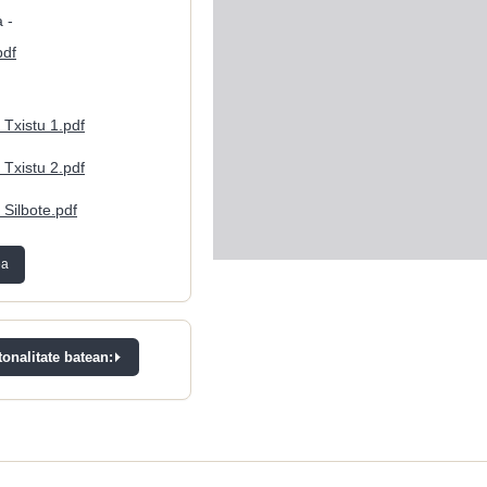
 -
pdf
 Txistu 1.pdf
 Txistu 2.pdf
 Silbote.pdf
ea
onalitate batean: