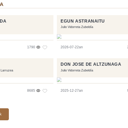
IA
 DA
EGUN ASTRANAITU
Julio Vidorreta Zubeldía
1790
2026-07-22an
DON JOSE DE ALTZUNAGA
 Larruzea
Julio Vidorreta Zubeldía
8685
2025-12-27an
ak