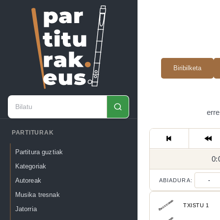
Biribilketa
erre
PARTITURAK
Partitura guztiak
0:
Kategoriak
Autoreak
ABIADURA:
-
Musika tresnak
TXISTU 1
Jatorria