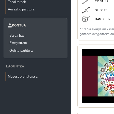
TXISTU 2
Tonalitateak
Ausazko partitura
SILBOTE
DAMBOLIN
KONTUA
* Erabili etengailuak in
gaitzeko/desgaitzeko au
Saioa hasi
Erregistratu
Gehitu partitura
LAGUNTZA
Musescore tutoriala