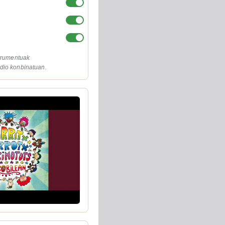
strumentuak
dio konbinatuan.