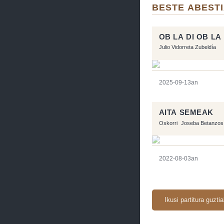
BESTE ABEST
OB LA DI OB LA
Julio Vidorreta Zubeldía
2025-09-13an
AITA SEMEAK
Oskorri
Joseba Betanzos
2022-08-03an
Ikusi partitura guzti