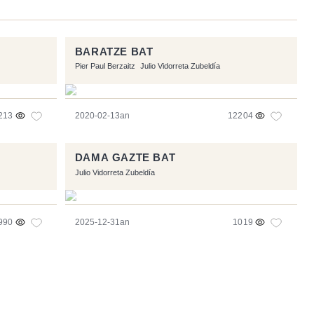
BARATZE BAT
Pier Paul Berzaitz
Julio Vidorreta Zubeldía
213
2020-02-13an
12204
DAMA GAZTE BAT
Julio Vidorreta Zubeldía
990
2025-12-31an
1019