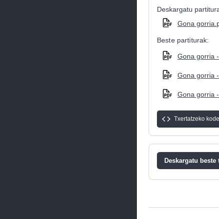
Deskargatu partitura
Gona gorria.
Beste partiturak:
Gona gorria -
Gona gorria -
Gona gorria -
Txertatzeko kod
Deskargatu beste t