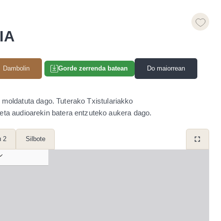
IA
Dambolin
Do maiorrean
Gorde zerrenda batean
o moldatuta dago. Tuterako Txistulariakko
 eta audioarekin batera entzuteko aukera dago.
u 2
Silbote