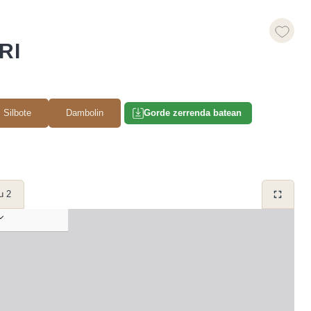
RI
Silbote
Dambolin
Gorde zerrenda batean
u 2