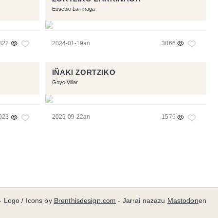
Eusebio Larrinaga
322
2024-01-19an
3866
IÑAKI ZORTZIKO
Goyo Villar
923
2025-09-22an
1576
- Logo / Icons by
Brenthisdesign.com
- Jarrai nazazu
Mastodon
en