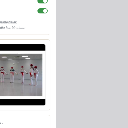
strumentuak
dio konbinatuan.
 -