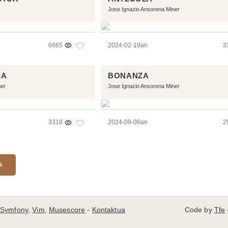
Jose Ignazio Ansorena Miner
6665
2024-02-19an
3
IA
BONANZA
ner
Jose Ignazio Ansorena Miner
3318
2024-09-06an
2
ak
Symfony
,
Vim
,
Musescore
-
Kontaktua
Code by
Tfe