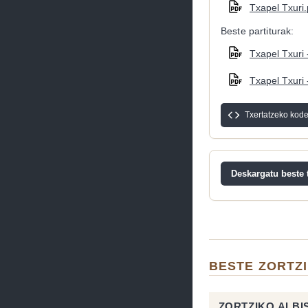
Txapel Txuri.
Beste partiturak:
Txapel Txuri 
Txapel Txuri 
Txertatzeko kod
Deskargatu beste t
BESTE ZORTZ
ZORTZIKO ALBI