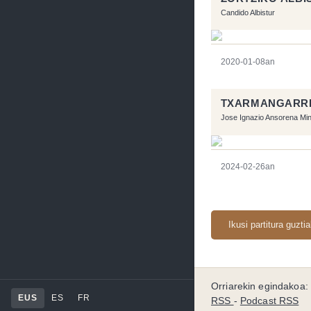
Candido Albistur
2020-01-08an
TXARMANGARR
Jose Ignazio Ansorena Mi
2024-02-26an
Ikusi partitura guzti
Orriarekin egindakoa:
EUS
ES
FR
RSS
-
Podcast RSS