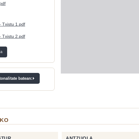
pdf
- Txistu 1.pdf
- Txistu 2.pdf
ea
onalitate batean:
IKO
STUR
ANTZUOLA