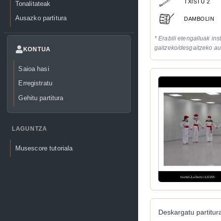
TXISTU 2
Tonalitateak
Ausazko partitura
DAMBOLIN
* Erabili etengailuak in
gaitzeko/desgaitzeko au
KONTUA
Saioa hasi
Erregistratu
Gehitu partitura
LAGUNTZA
Musescore tutoriala
Deskargatu partitura