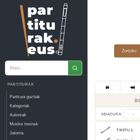
Zortziko
PARTITURAK
Partitura guztiak
0:
Kategoriak
ABIADURA:
-
Autoreak
Musika tresnak
TXISTU 1
Jatorria