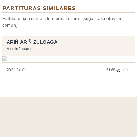
PARTITURAS SIMILARES
Partituras con contenido musical similar (según las notas en
común).
ARIÑ ARIÑ ZULOAGA
Agustin Zuloaga
2021-04-01
5168
Página realizara con el software libre:
Symfony
,
Vim
,
Musescore
-
Contacto
Code by
Tfe
- Logo / Icons by
Brenthisdesign.com
- __Follow us
on
Mastodon
Flujo RSS
-
Podcast RSS