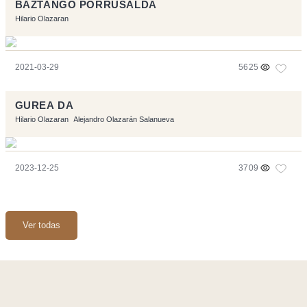
BAZTANGO PORRUSALDA
Hilario Olazaran
2021-03-29
5625
GUREA DA
Hilario Olazaran
Alejandro Olazarán Salanueva
2023-12-25
3709
Ver todas
Página realizara con el software libre:
Symfony
,
Vim
,
Musescore
-
Contacto