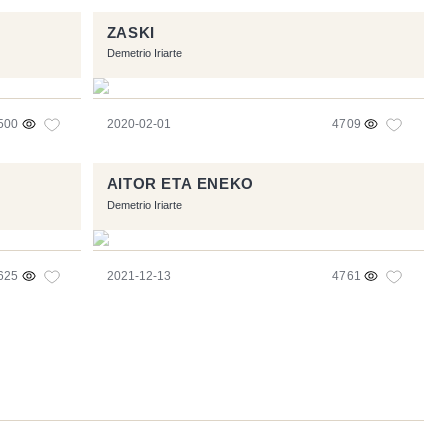
ZASKI
Demetrio Iriarte
500
2020-02-01
4709
AITOR ETA ENEKO
Demetrio Iriarte
625
2021-12-13
4761