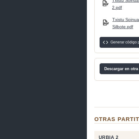
Txistu Soinua 
2.pdf
Txistu Soinua
Silbote.pdf
Generar código 
Descargar en otra
OTRAS PARTIT
URBIA 2