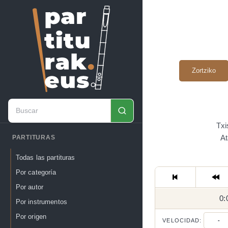
Zortziko
Txi
At
PARTITURAS
Todas las partituras
Por categoría
Por autor
0:
Por instrumentos
Por origen
VELOCIDAD:
-