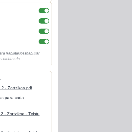
ara habilitar/deshabilitar
o combinado.
-
 2 - Zortzikoa.pdf
cas para cada
2 - Zortzikoa - Txistu