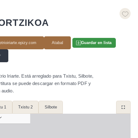
ZORTZIKOA
trioiriarte.epizy.com
Atabal
Guardar en lista
r
o Iriarte. Está arreglado para Txistu, Silbote,
artitura se puede descargar en formato PDF y
 audio.
tu 1
Txistu 2
Silbote