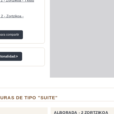
2 - Zortzikoa - Txistu
 2 - Zortzikoa -
para compartir
 tonalidad:
URAS DE TIPO "SUITE"
ALBORADA - 2 ZORTZIKOA