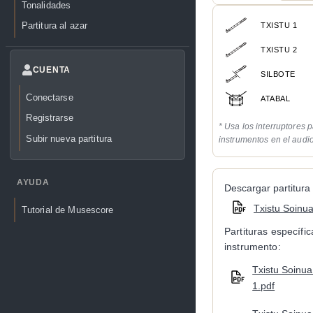
Tonalidades
Partitura al azar
TXISTU 1
TXISTU 2
CUENTA
SILBOTE
Conectarse
ATABAL
Registrarse
* Usa los interruptores p
Subir nueva partitura
instrumentos en el audi
AYUDA
Descargar partitura 
Txistu Soinua
Tutorial de Musescore
Partituras específi
instrumento:
Txistu Soinua 
1.pdf