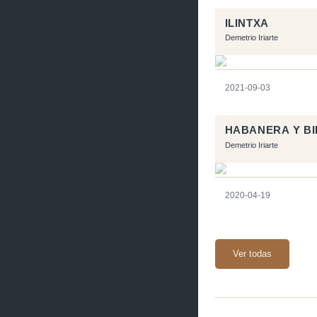
ILINTXA
Demetrio Iriarte
2021-09-03
HABANERA Y BI
Demetrio Iriarte
2020-04-19
Ver todas