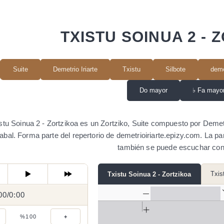
TXISTU SOINUA 2 - 
Suite
Demetrio Iriarte
Txistu
Silbote
deme
Do mayor
♭
Fa mayo
stu Soinua 2 - Zortzikoa es un Zortziko, Suite compuesto por Demetri
abal. Forma parte del repertorio de demetrioiriarte.epizy.com. La p
también se puede escuchar con
Txis
Txistu Soinua 2 - Zortzikoa
00
0:00
/
0:00
/
%100
+