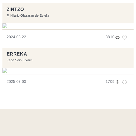
ZINTZO
P. Hilario Olazaran de Estella
2024-03-22
3810
ERREKA
Kepa Sein Etxarri
2025-07-03
1709
Página realizara con el software libre:
Symfony
,
Vim
,
Musescore
-
Contacto
Code by
Tfe
- Logo / Icons by
Brenthisdesign.com
- __Follow us