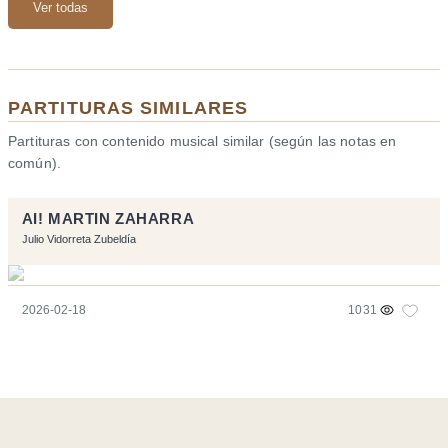
Ver todas
PARTITURAS SIMILARES
Partituras con contenido musical similar (según las notas en
común).
AI! MARTIN ZAHARRA
Julio Vidorreta Zubeldía
2026-02-18
1031
Página realizara con el software libre:
Symfony
,
Vim
,
Musescore
-