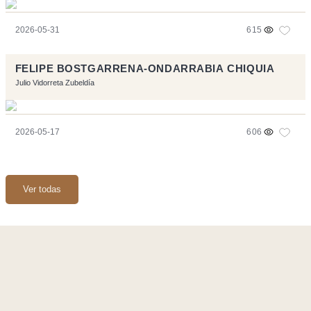
2026-05-31
615
FELIPE BOSTGARRENA-ONDARRABIA CHIQUIA
Julio Vidorreta Zubeldía
2026-05-17
606
Ver todas
Página realizara con el software libre:
Symfony
,
Vim
,
Musescore
-
Contacto
Code by
Tfe
- Logo / Icons by
Brenthisdesign.com
- __Follow us
on
Mastodon
Flujo RSS
-
Podcast RSS