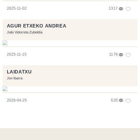
2025-11-02
1317
AGUR ETXEKO ANDREA
Julio Vidorreta Zubeldía
2025-11-15
1176
LAIDATXU
Jon Ibarra
2026-04-25
635
Página realizara con el software libre:
Symfony
,
Vim
,
Musescore
-