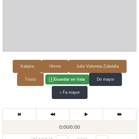
Kalejira
Himno
Julio Vidorreta Zubeldía
Txistu
Do mayor
Guardar en lista
♭
Fa mayor
0:00
0:00
/
0:00
/