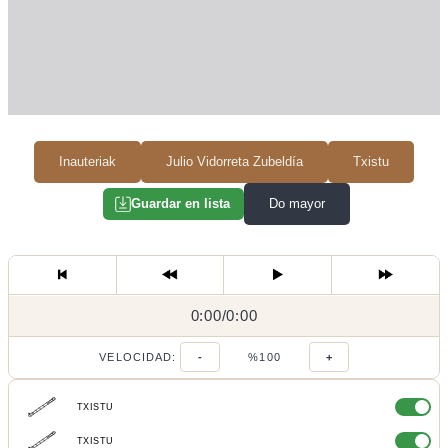
Inauteriak
Julio Vidorreta Zubeldía
Txistu
Do mayor
Guardar en lista
0:00
0:00
/
0:00
/
VELOCIDAD:
-
%100
+
TXISTU
TXISTU