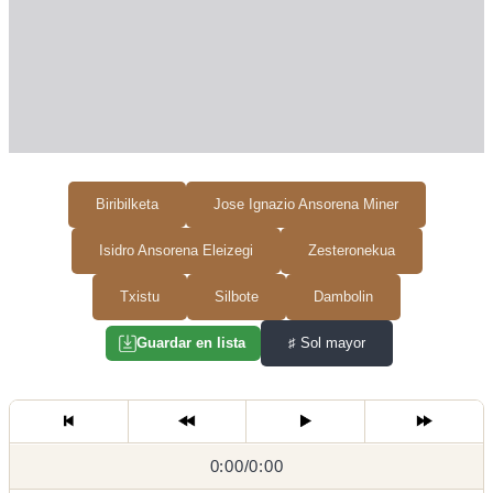
Biribilketa
Jose Ignazio Ansorena Miner
Isidro Ansorena Eleizegi
Zesteronekua
Txistu
Silbote
Dambolin
♯
Sol mayor
Guardar en lista
0:00
0:00
/
0:00
/