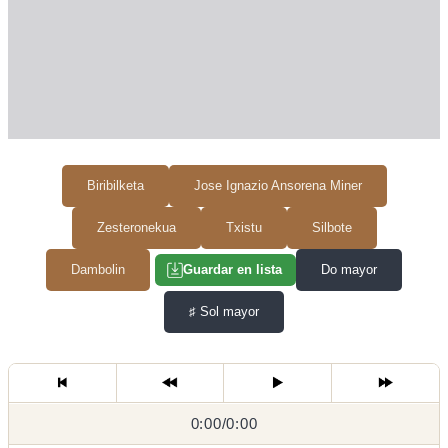
Biribilketa
Jose Ignazio Ansorena Miner
Zesteronekua
Txistu
Silbote
Dambolin
Do mayor
Guardar en lista
♯
Sol mayor
0:00
0:00
/
0:00
/