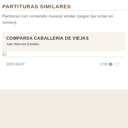
PARTITURAS SIMILARES
Partituras con contenido musical similar (según las notas en
común).
COMPARSA CABALLERIA DE VIEJAS
Julio Vidorreta Zubeldía
2025-09-07
1700
Página realizara con el software libre:
Symfony
,
Vim
,
Musescore
-
Contacto
Code by
Tfe
- Logo / Icons by
Brenthisdesign.com
- __Follow us
on
Mastodon
Flujo RSS
-
Podcast RSS