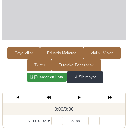
Goyo Villar
Eduardo Mokoroa
Violin - Violon
Txistu
Tuterako Txistulariak
♭♭
Sib mayor
Guardar en lista
0:00
0:00
/
0:00
/
VELOCIDAD:
-
%100
+