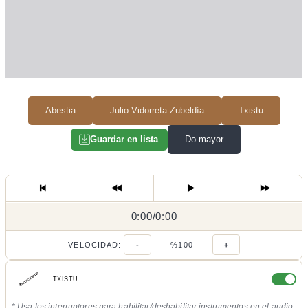
Abestia
Julio Vidorreta Zubeldía
Txistu
Do mayor
Guardar en lista
0:00
0:00
/
0:00
/
VELOCIDAD:
-
%100
+
TXISTU
* Usa los interruptores para habilitar/deshabilitar instrumentos en el audio