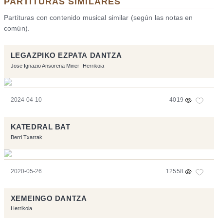
PARTITURAS SIMILARES
Partituras con contenido musical similar (según las notas en
común).
LEGAZPIKO EZPATA DANTZA
Jose Ignazio Ansorena Miner
Herrikoia
2024-04-10
4019
KATEDRAL BAT
Berri Txarrak
2020-05-26
12558
XEMEINGO DANTZA
Herrikoia