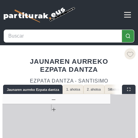
JAUNAREN AURREKO
EZPATA DANTZA
EZPATA DANTZA - SANTISIMO
1. ahotsa
2. ahotsa
Silbotea
Jaunaren aurreko Ezpata dantza