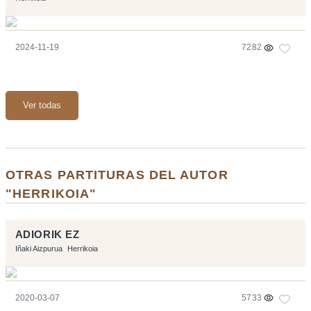
2024-11-19
7282
Ver todas
OTRAS PARTITURAS DEL AUTOR
"HERRIKOIA"
ADIORIK EZ
Iñaki Aizpurua
Herrikoia
2020-03-07
5733