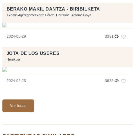
BERAKO MAKIL DANTZA - BIRIBILKETA
Txomin Agirregomezkorta Pérez
Herrikoia
Antonio Goya
2024-05-29
3331
JOTA DE LOS USERES
Herrikoia
2024-02-23
3635
Ver todas