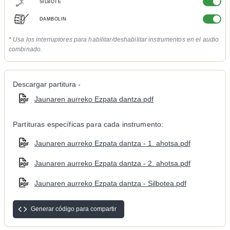
SILBOTE
DAMBOLIN
* Usa los interruptores para habilitar/deshabilitar instrumentos en el audio
combinado.
Descargar partitura -
Jaunaren aurreko Ezpata dantza.pdf
Partituras específicas para cada instrumento:
Jaunaren aurreko Ezpata dantza - 1. ahotsa.pdf
Jaunaren aurreko Ezpata dantza - 2. ahotsa.pdf
Jaunaren aurreko Ezpata dantza - Silbotea.pdf
Generar código para compartir