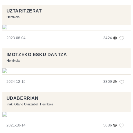
UZTARITZERAT
Herrikoia
2023-08-04
3424
IMOTZEKO ESKU DANTZA
Herrikoia
2024-12-15
3309
UDABERRIAN
Iñaki Otaño Oiarzabal
Herrikoia
2021-10-14
5686