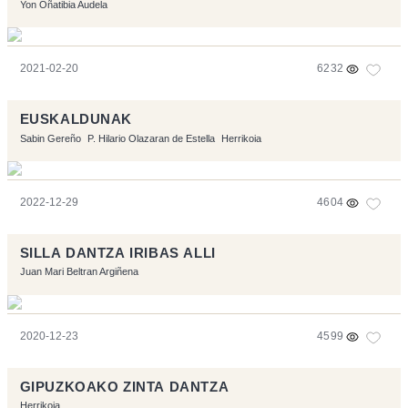
Yon Oñatibia Audela
2021-02-20
6232
EUSKALDUNAK
Sabin Gereño
P. Hilario Olazaran de Estella
Herrikoia
2022-12-29
4604
SILLA DANTZA IRIBAS ALLI
Juan Mari Beltran Argiñena
2020-12-23
4599
GIPUZKOAKO ZINTA DANTZA
Herrikoia